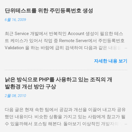
단위테스트를 위한 주민등록번호 생성
6월 16, 2009
최근 Service 개발에서 반복적인 Account 생성이 필요한 테스
트 케이스가 있어서 작업 중 Remote Server에서 주민등록번호
Validation 을 하는 바람에 급히 검색하여 다음과 같은 내용을 알
아내었다. 예를 들어 640713-1018433 이 주민번호를 예로 들어
자세한 내용 보기
보죠 우선 주민등록번호 마지막자리수만 제외하고, 각각의 자
리수마다 다음과 같은 수를 곱하여 전체를 더한다. 6 4 0 7 1 3 1
0 1 8 4 3 x x x x x x x x x x x x 2 3 4 5 6 7 8 9 2 3 4 5 -------------
낡은 방식으로 PHP를 사용하고 있는 조직의 개
---------- + + + + + + + + + + + + 즉, (6*2)+(4*3)+(0*4)+(7*5)+
발환경 개선 방안 구상
(1*6)+(3*7)+(1*8)+(0*9)+(1*2) +(8*3)+(4*4)+(3*5) = 151 그러
2월 08, 2010
면 151 이란 수가 나온다. 이 151을 매직키인 11로 나누어 나머
지만 취한다. 151 / 11 = 몫: 13 <-- 버림 나머지: 8 마지막 단계로
다음 글은 현재 속한 팀에서 공감과 개선을 이끌어 내고자 공유
매직키인 11에서 나머지 8을 빼면 3이란 수가 나오 는데, 이숫자
했던 내용이다. 비슷한 상황을 가지고 있는 사람에게 참고가 될
가 주민등록번호 마지막 자리의 숫자와 일치하면 대한민국 국
수 있을까해서 포스팅 해본다. 돌아보기 이상적인 개발자의 일
민이다. 11 - 8 = 3 --> 정상적인 주민등록번호임 출처 :
상 출근 후 코드를 SVN으로부터 업데이트 받는다. CI 의 리포트